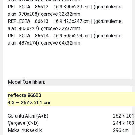
REFLECTA 86612 16:9 390x229 cm | (görüntüleme
alanı 370x208); çerçeve 32x32mm
REFLECTA 86613 16:9 423x247 cm | (görüntüleme
alanı 403x227); çerçeve 32x32mm
REFLECTA 86614 16:9 505x294 cm | (görüntüleme
alanı 487x274); çerçeve 64x32mm
Model Özellikleri:
reflecta 86600
4:3 — 262 × 201 cm
Görüntü Alanı (A×B)
262 × 201
Çerçeve (C×D)
244 × 183
Maks. Yükseklik
296 cm