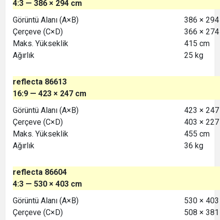
4:3 — 386 × 294 cm
Görüntü Alanı (A×B)
386 × 294
Çerçeve (C×D)
366 × 274
Maks. Yükseklik
415 cm
Ağırlık
25 kg
reflecta 86613
16:9 — 423 × 247 cm
Görüntü Alanı (A×B)
423 × 247
Çerçeve (C×D)
403 × 227
Maks. Yükseklik
455 cm
Ağırlık
36 kg
reflecta 86604
4:3 — 530 × 403 cm
Görüntü Alanı (A×B)
530 × 403
Çerçeve (C×D)
508 × 381