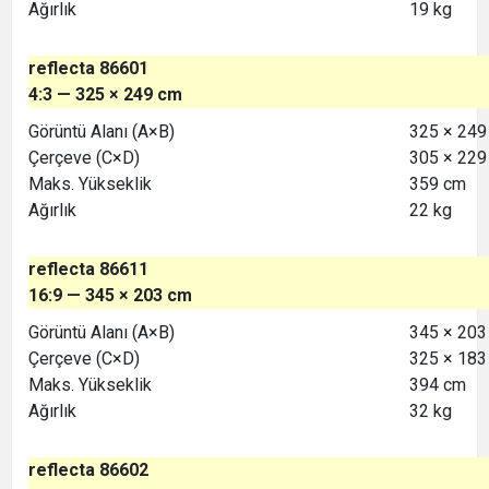
Ağırlık
19 kg
reflecta 86601
4:3 — 325 × 249 cm
Görüntü Alanı (A×B)
325 × 249
Çerçeve (C×D)
305 × 229
Maks. Yükseklik
359 cm
Ağırlık
22 kg
reflecta 86611
16:9 — 345 × 203 cm
Görüntü Alanı (A×B)
345 × 203
Çerçeve (C×D)
325 × 183
Maks. Yükseklik
394 cm
Ağırlık
32 kg
reflecta 86602