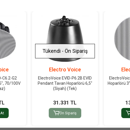
Tükendi - Ön Sipariş
oice
Electro Voice
Ele
D-C6.2-G2
ElectroVoice EVID-P6.2B EVID
ElectroVoi
5", 70/100V
Pendant Tavan Hoparlörü 6,5"
Hoparlörü 3"
az)
(Siyah) (Tek)
TL
31.331 TL
1
 At
Ön Sipariş