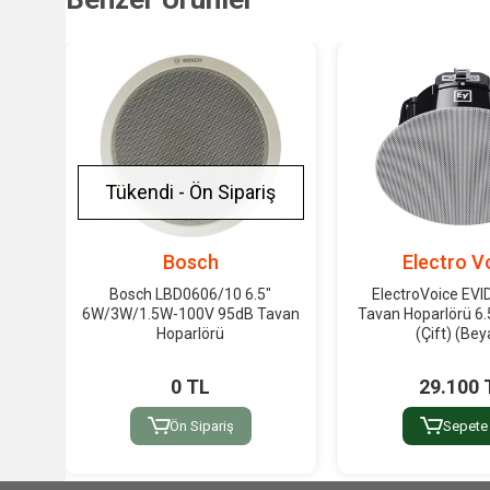
Tükendi - Ön Sipariş
Bosch
Electro V
Bosch LBD0606/10 6.5"
ElectroVoice EVI
6W/3W/1.5W-100V 95dB Tavan
Tavan Hoparlörü 6.
Hoparlörü
(Çift) (Bey
0 TL
29.100 
Ön Sipariş
Sepete