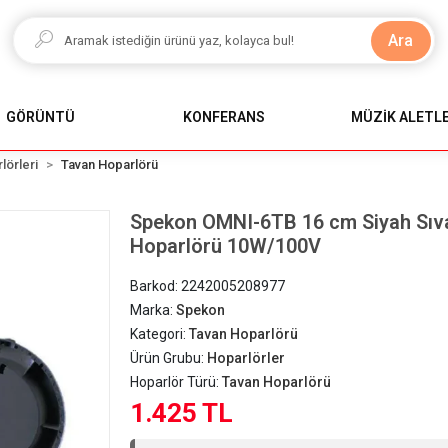
Ara
GÖRÜNTÜ
KONFERANS
MÜZİK ALETLE
lörleri
Tavan Hoparlörü
Spekon OMNI-6TB 16 cm Siyah Sıv
Hoparlörü 10W/100V
Barkod:
2242005208977
Marka:
Spekon
Kategori:
Tavan Hoparlörü
Ürün Grubu:
Hoparlörler
Hoparlör Türü:
Tavan Hoparlörü
1.425 TL