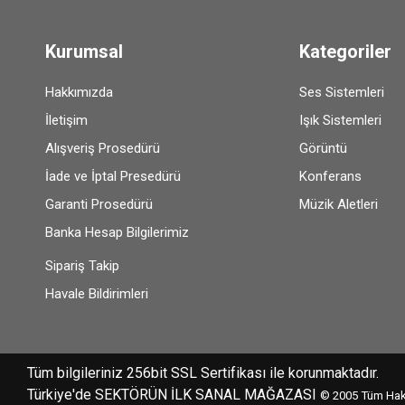
Kurumsal
Kategoriler
Hakkımızda
Ses Sistemleri
İletişim
Işık Sistemleri
Alışveriş Prosedürü
Görüntü
İade ve İptal Presedürü
Konferans
Garanti Prosedürü
Müzik Aletleri
Banka Hesap Bilgilerimiz
Sipariş Takip
Havale Bildirimleri
Tüm bilgileriniz 256bit SSL Sertifikası ile korunmaktadır.
Türkiye'de SEKTÖRÜN İLK SANAL MAĞAZASI
© 2005
Tüm Hakl