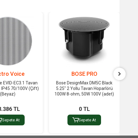
ctro Voice
BOSE PRO
ce EVID-EC3.1 Tavan
Bose DesignMax DM5C Black
Ele
 IP45 70/100V (Çift)
5.25" 2 Yollu Tavan Hoparlörü
H
(Beyaz)
100W 8-ohm, 50W 100V (adet)
3.386 TL
0 TL
Sepete At
Sepete At