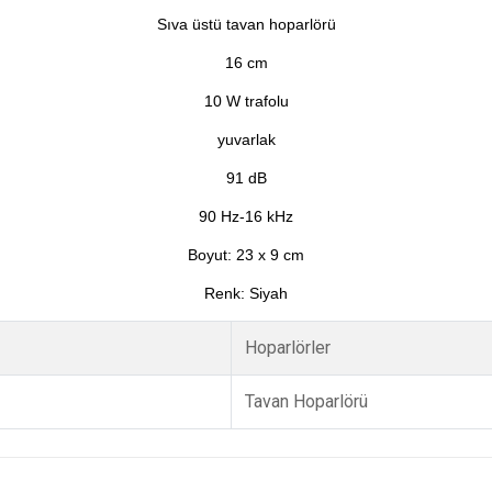
Sıva üstü tavan hoparlörü
16 cm
10 W trafolu
yuvarlak
91 dB
90 Hz-16 kHz
Boyut: 23 x 9 cm
Renk: Siyah
Hoparlörler
Tavan Hoparlörü