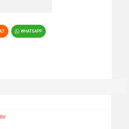
AT
WHATSAPP
00V