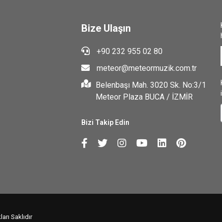
Bize Ulaşın
+90 232 955 02 80
meteor@meteormuzik.com.tr
Belenbaşı Mah. 3020 Sk. No:3/1
Meteor Plaza BUCA / İZMİR
Bizi Takip Edin
arı Saklıdır