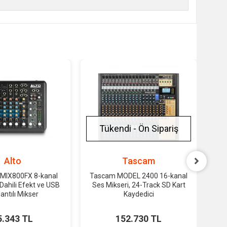
Tükendi - Ön Sipariş
Alto
Tascam
MIX800FX 8-kanal
Tascam MODEL 2400 16-kanal
T
Dahili Efekt ve USB
Ses Mikseri, 24-Track SD Kart
Se
antılı Mikser
Kaydedici
5.343 TL
152.730 TL