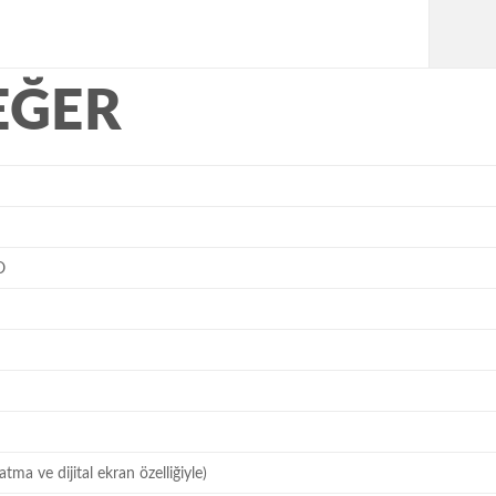
EĞER
O
tma ve dijital ekran özelliğiyle)