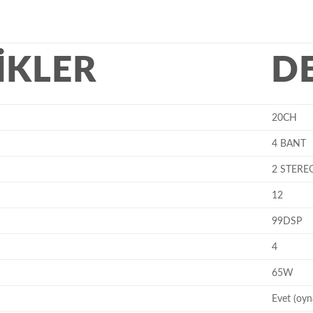
IKLER
D
20CH
4 BANT
2 STERE
12
99DSP
4
65W
Evet (oyna