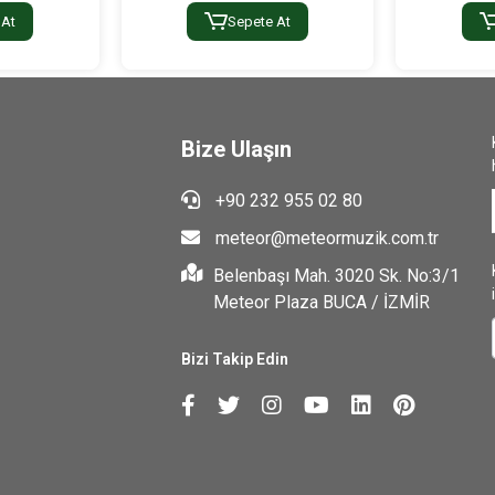
 At
Sepete At
Bize Ulaşın
+90 232 955 02 80
meteor@meteormuzik.com.tr
Belenbaşı Mah. 3020 Sk. No:3/1
Meteor Plaza BUCA / İZMİR
Bizi Takip Edin