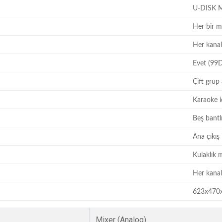
U-DISK MP
Her bir m
Her kanal
Evet (99
Çift grup
Karaoke i
Beş bantl
Ana çıkış 
Kulaklık 
Her kanal 
623x47
Mixer (Analog)