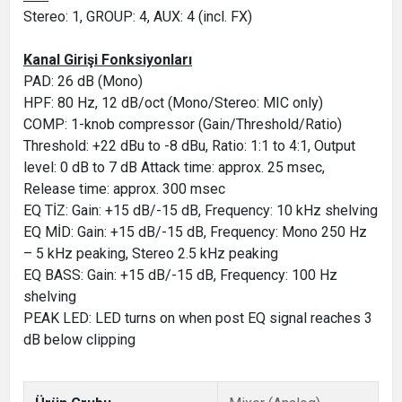
Stereo: 1, GROUP: 4, AUX: 4 (incl. FX)
Kanal Girişi Fonksiyonları
PAD: 26 dB (Mono)
HPF: 80 Hz, 12 dB/oct (Mono/Stereo: MIC only)
COMP: 1-knob compressor (Gain/Threshold/Ratio)
Threshold: +22 dBu to -8 dBu, Ratio: 1:1 to 4:1, Output
level: 0 dB to 7 dB Attack time: approx. 25 msec,
Release time: approx. 300 msec
EQ TİZ: Gain: +15 dB/-15 dB, Frequency: 10 kHz shelving
EQ MİD: Gain: +15 dB/-15 dB, Frequency: Mono 250 Hz
– 5 kHz peaking, Stereo 2.5 kHz peaking
EQ BASS: Gain: +15 dB/-15 dB, Frequency: 100 Hz
shelving
PEAK LED: LED turns on when post EQ signal reaches 3
dB below clipping