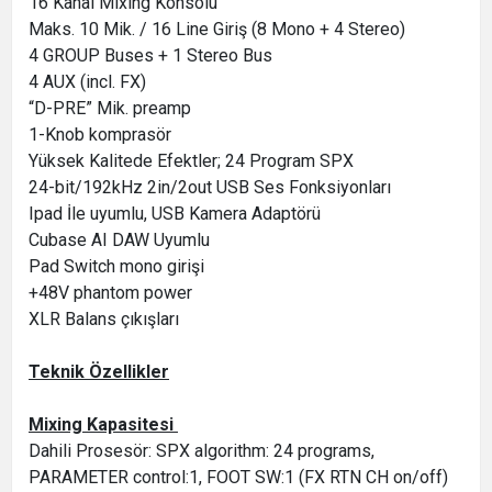
16 Kanal Mixing Konsolu
Maks. 10 Mik. / 16 Line Giriş (8 Mono + 4 Stereo)
4 GROUP Buses + 1 Stereo Bus
4 AUX (incl. FX)
“D-PRE” Mik. preamp
1-Knob komprasör
Yüksek Kalitede Efektler; 24 Program SPX
24-bit/192kHz 2in/2out USB Ses Fonksiyonları
Ipad İle uyumlu, USB Kamera Adaptörü
Cubase AI DAW Uyumlu
Pad Switch mono girişi
+48V phantom power
XLR Balans çıkışları
Teknik Özellikler
Mixing Kapasitesi
Dahili Prosesör: SPX algorithm: 24 programs,
PARAMETER control:1, FOOT SW:1 (FX RTN CH on/off)