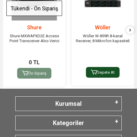
Tükendi - Ön Sipariş
Shure
Wöller
Shure MXWAPXD2E Access
Wöller W-899R 8-kanal
Point Transceiver-Alıcı-Verici
Receiver, 8 Mikrofon kapasiteli
0 TL
Sepete At
Ön Sipariş
Kurumsal
Kategoriler