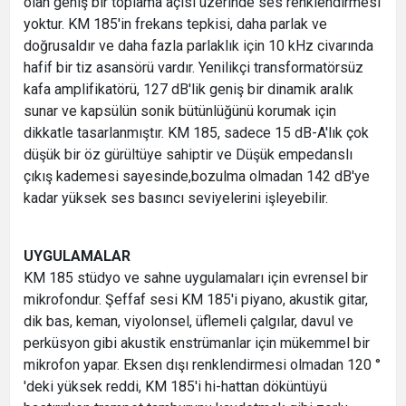
olan geniş bir toplama açısı üzerinde ses renklendirmesi
yoktur. KM 185'in frekans tepkisi, daha parlak ve
doğrusaldır ve daha fazla parlaklık için 10 kHz civarında
hafif bir tiz asansörü vardır. Yenilikçi transformatörsüz
kafa amplifikatörü, 127 dB'lik geniş bir dinamik aralık
sunar ve kapsülün sonik bütünlüğünü korumak için
dikkatle tasarlanmıştır. KM 185, sadece 15 dB-A'lık çok
düşük bir öz gürültüye sahiptir ve Düşük empedanslı
çıkış kademesi sayesinde,bozulma olmadan 142 dB'ye
kadar yüksek ses basıncı seviyelerini işleyebilir.
UYGULAMALAR
KM 185 stüdyo ve sahne uygulamaları için evrensel bir
mikrofondur. Şeffaf sesi KM 185'i piyano, akustik gitar,
dik bas, keman, viyolonsel, üflemeli çalgılar, davul ve
perküsyon gibi akustik enstrümanlar için mükemmel bir
mikrofon yapar. Eksen dışı renklendirmesi olmadan 120 °
'deki yüksek reddi, KM 185'i hi-hattan döküntüyü