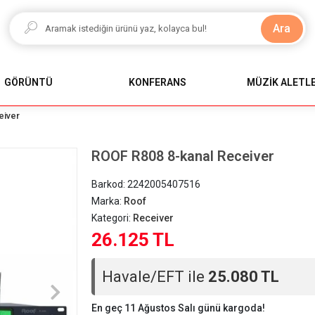
Ara
GÖRÜNTÜ
KONFERANS
MÜZİK ALETLE
eiver
ROOF R808 8-kanal Receiver
Barkod:
2242005407516
Marka:
Roof
Kategori:
Receiver
26.125 TL
Havale/EFT ile
25.080 TL
En geç 11 Ağustos Salı günü kargoda!