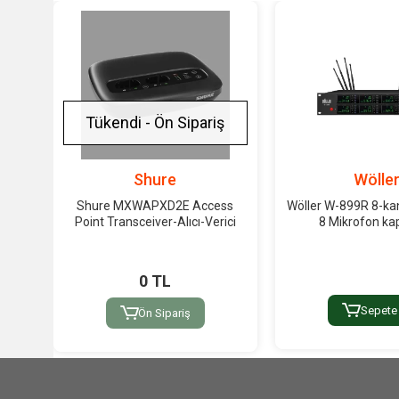
Tükendi - Ön Sipariş
Shure
Wölle
Shure MXWAPXD2E Access
Wöller W-899R 8-kan
Point Transceiver-Alıcı-Verici
8 Mikrofon kap
0 TL
Sepete
Ön Sipariş