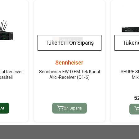
Tükendi - Ön Sipariş
Tükend
r
Sennheiser
al Receiver,
Sennheiser EW-D EM Tek Kanal
SHURE S
asiteli
Alıcı-Receiver (Q1-6)
Mik
5
 At
Ön Sipariş