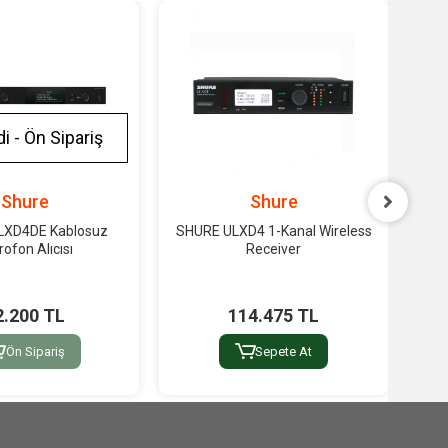
i - Ön Sipariş
Shure
Shure
LXD4DE Kablosuz
SHURE ULXD4 1-Kanal Wireless
S
rofon Alıcısı
Receiver
2.200 TL
114.475 TL
Ön Sipariş
Sepete At